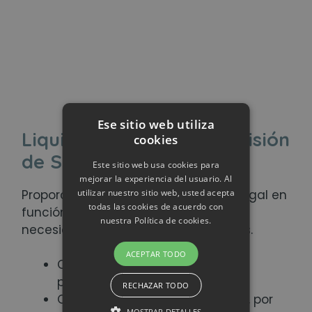
Ese sitio web utiliza
Liquidación, Fusión y Escisión
cookies
de Sociedades
Este sitio web usa cookies para
mejorar la experiencia del usuario. Al
utilizar nuestro sitio web, usted acepta
Proporcionamos un asesoramiento legal en
todas las cookies de acuerdo con
función de cada negocio y de las
nuestra Política de cookies.
necesidades operativas y financieras.
ACEPTAR TODO
Operaciones de escisión total y
parcial
RECHAZAR TODO
Operaciones de fusión inversas, por
MOSTRAR DETALLES