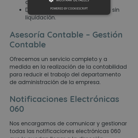
absorción, impropias, etc.,
Disolución de sociedades con o sin
POWERED BY COOKIESCRIPT
liquidación.
Asesoría Contable – Gestión
Contable
Ofrecemos un servicio completo y a
medida en la realización de la contabilidad
para reducir el trabajo del departamento
de administración de la empresa.
Notificaciones Electrónicas
060
Nos encargamos de comunicar y gestionar
todas las notificaciones electrónicas 060